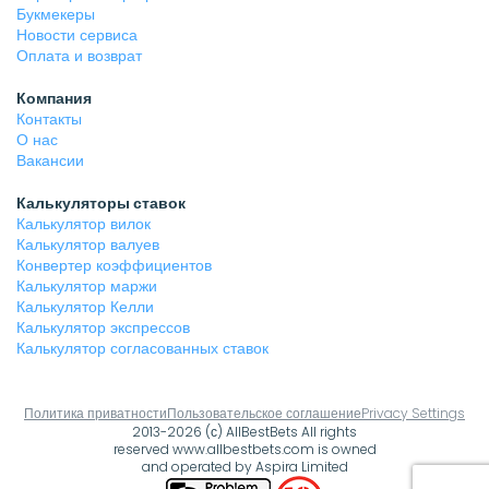
Букмекеры
Новости сервиса
Оплата и возврат
Компания
Контакты
О нас
Вакансии
Калькуляторы ставок
Калькулятор вилок
Калькулятор валуев
Конвертер коэффициентов
Калькулятор маржи
Калькулятор Келли
Калькулятор экспрессов
Калькулятор согласованных ставок
Политика приватности
Пользовательское соглашение
Privacy Settings
2013-2026 (с) AllBestBets All rights
reserved
www.allbestbets.com is owned
and operated by Aspira Limited