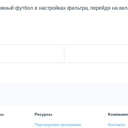
жный футбол в настройках фильтра, перейдя на вкл
ты
Ресурсы
Компания
Партнерская программа
Контакты