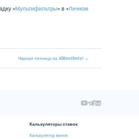
адку «
Мультифильтры
» в «
Личном
Черная пятница на AllBestBets! →
Калькуляторы ставок
Калькулятор вилок