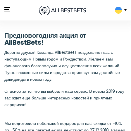
Предновогодняя акция от
AllBestBets!
Дорогие друзья! Команда AllBestBets поздравляет вас с
наступающим Новым годом и Рождеством. Желаем вам
финансового благополучия и осуществления всех желаний.
Пусть вложенные силы и средства принесут вам достойные
дивиденды в новом году.
Спасибо за то, что вы выбрали наш сервис. В новом 2019 году
вас ждет еще больше интересных новостей и приятных
сюрпризов!
Мы подготовили небольшой подарок для вас: скидки от -10%
до -50% на все пакеты! Акция действует до 27.12.2018. Размер