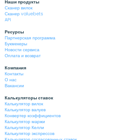
Наши продукты
Сканер вилок
Сканер valuebets
API
Ресурсы
Партнерская программа
Букмекеры
Новости сервиса
Оплата и возврат
Компания
Контакты
О нас
Вакансии
Калькуляторы ставок
Калькулятор вилок
Калькулятор валуев
Конвертер коэффициентов
Калькулятор маржи
Калькулятор Келли
Калькулятор экспрессов
Калькулятор согласованных ставок