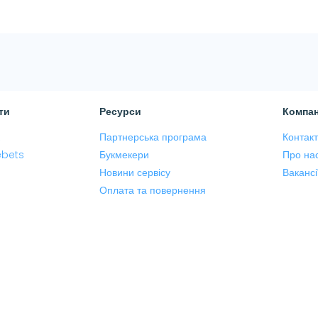
ти
Ресурси
Компан
Партнерська програма
Контак
ebets
Букмекери
Про на
Новини сервісу
Вакансі
Оплата та повернення
Політика приватності
Угода користувача
Privacy Settings