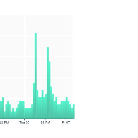
12 PM
Thu 06
12 PM
Fri 07