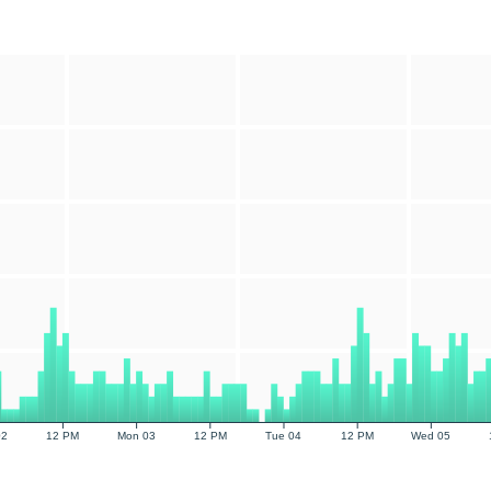
02
12 PM
Mon 03
12 PM
Tue 04
12 PM
Wed 05