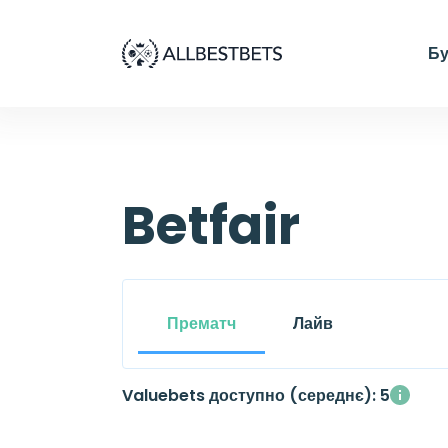
Бу
Betfair
Прематч
Лайв
Valuebets доступно (середнє): 5