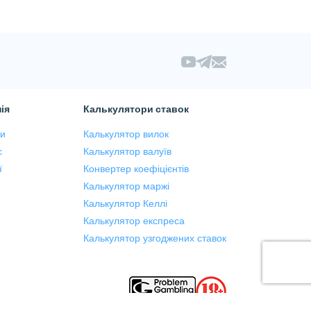
ія
Калькулятори ставок
ти
Калькулятор вилок
с
Калькулятор валуїв
ї
Конвертер коефіцієнтів
Калькулятор маржі
Калькулятор Келлі
Калькулятор експреса
Калькулятор узгоджених ставок