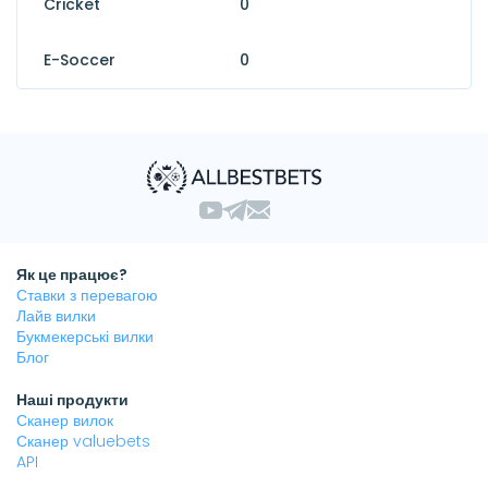
Cricket
0
E-Soccer
0
Як це працює?
Ставки з перевагою
Лайв вилки
Букмекерські вилки
Блог
Наші продукти
Сканер вилок
Сканер valuebets
API