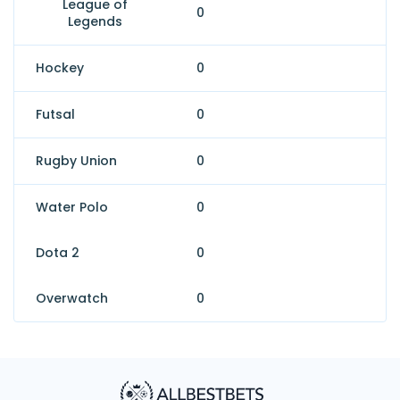
League of
0
Legends
Hockey
0
Futsal
0
Rugby Union
0
Water Polo
0
Dota 2
0
Overwatch
0