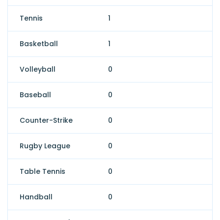
Tennis
1
Basketball
1
Volleyball
0
Baseball
0
Counter-Strike
0
Rugby League
0
Table Tennis
0
Handball
0