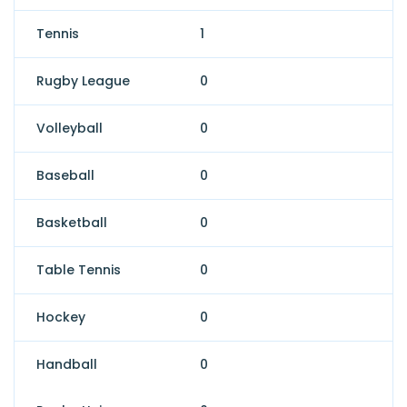
Tennis
1
Rugby League
0
Volleyball
0
Baseball
0
Basketball
0
Table Tennis
0
Hockey
0
Handball
0