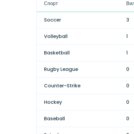
Спорт
Вил
Soccer
3
Volleyball
1
Basketball
1
Rugby League
0
Counter-Strike
0
Hockey
0
Baseball
0