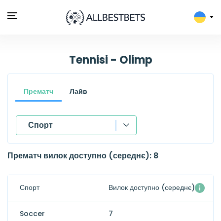
Tennisi - Olimp
Прематч
Лайв
Спорт
Час
Прематч вилок доступно (середнє): 8
Спорт
Спорт
Вилок доступно (середнє)
Soccer
7