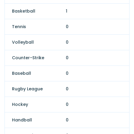
Basketball
1
Tennis
0
Volleyball
0
Counter-Strike
0
Baseball
0
Rugby League
0
Hockey
0
Handball
0