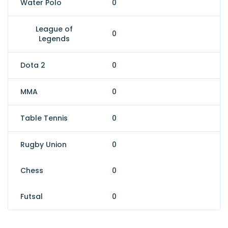
Water Polo
0
League of
0
Legends
Dota 2
0
MMA
0
Table Tennis
0
Rugby Union
0
Chess
0
Futsal
0