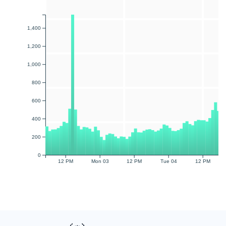
1,400
1,200
1,000
800
600
400
200
0
12 PM
Mon 03
12 PM
Tue 04
12 PM