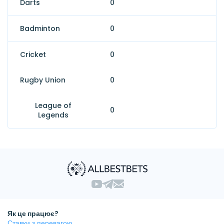
Darts
0
Badminton
0
Cricket
0
Rugby Union
0
League of
0
Legends
Як це працює?
Ставки з перевагою