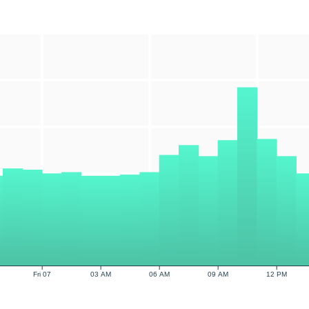
Fri 07
03 AM
06 AM
09 AM
12 PM