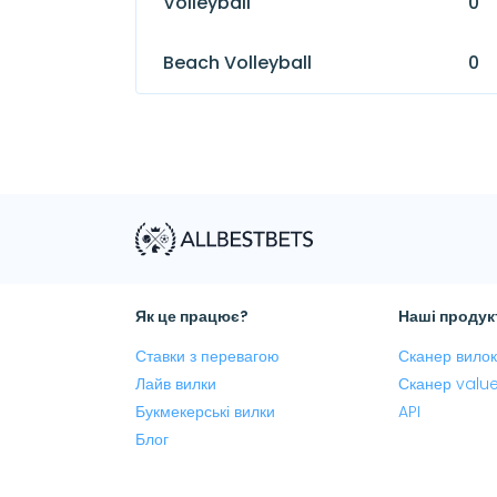
Volleyball
0
Beach Volleyball
0
Як це працює?
Наші продук
Ставки з перевагою
Сканер вилок
Лайв вилки
Сканер valu
Букмекерські вилки
API
Блог