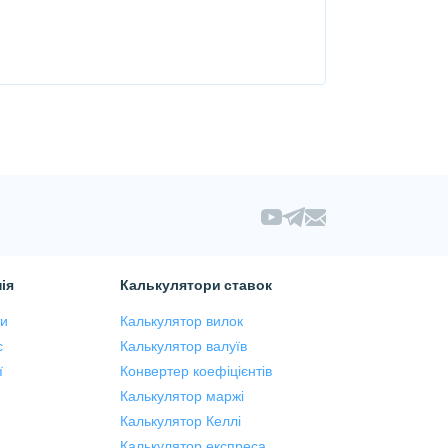
ія
Калькулятори ставок
ти
Калькулятор вилок
с
Калькулятор валуїв
ї
Конвертер коефіцієнтів
Калькулятор маржі
Калькулятор Келлі
Калькулятор експреса