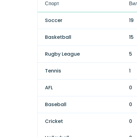
Спорт
Вил
Soccer
19
Basketball
15
Rugby League
5
Tennis
1
AFL
0
Baseball
0
Cricket
0