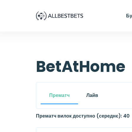
Бу
BetAtHome
Прематч
Лайв
Прематч вилок доступно (середнє): 40