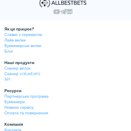
Як це працює?
Ставки з перевагою
Лайв вилки
Букмекерські вилки
Блог
Наші продукти
Сканер вилок
Сканер valuebets
API
Ресурси
Партнерська програма
Букмекери
Новини сервісу
Оплата та повернення
Компанія
Контакти