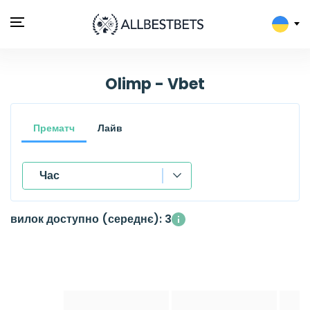
Olimp - Vbet
Прематч
Лайв
Час
Час
вилок доступно (середнє): 3
Спорт