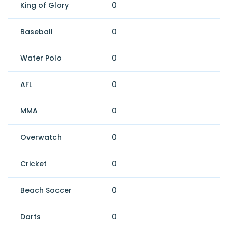
King of Glory
0
Baseball
0
Water Polo
0
AFL
0
MMA
0
Overwatch
0
Cricket
0
Beach Soccer
0
Darts
0