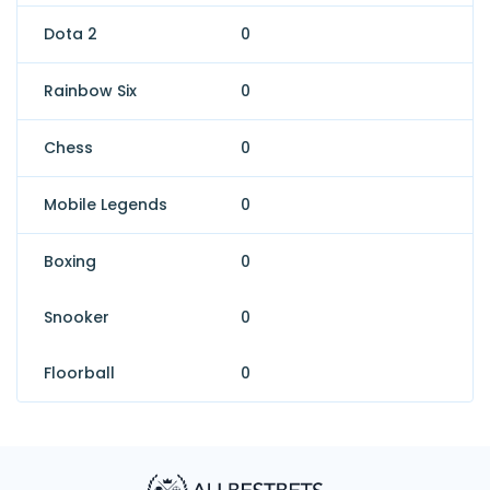
Dota 2
0
Rainbow Six
0
Chess
0
Mobile Legends
0
Boxing
0
Snooker
0
Floorball
0