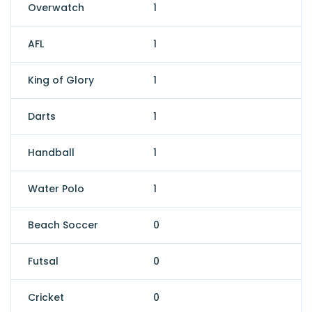
Overwatch
1
AFL
1
King of Glory
1
Darts
1
Handball
1
Water Polo
1
Beach Soccer
0
Futsal
0
Cricket
0