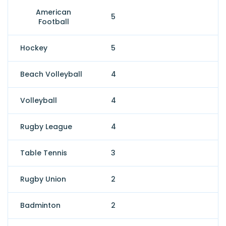
American
5
Football
Hockey
5
Beach Volleyball
4
Volleyball
4
Rugby League
4
Table Tennis
3
Rugby Union
2
Badminton
2