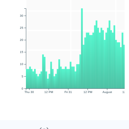
30
25
20
15
10
5
0
Thu 30
12 PM
Fri 31
12 PM
August
12 