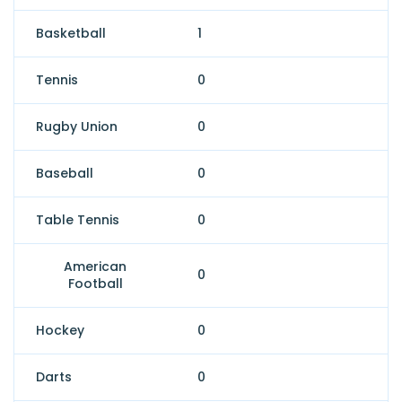
Basketball
1
Tennis
0
Rugby Union
0
Baseball
0
Table Tennis
0
American
0
Football
Hockey
0
Darts
0