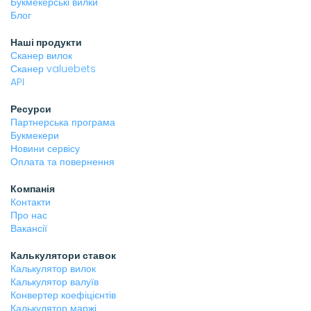
Букмекерські вилки
Блог
Наші продукти
Сканер вилок
Сканер valuebets
API
Ресурси
Партнерська програма
Букмекери
Новини сервісу
Оплата та повернення
Компанія
Контакти
Про нас
Вакансії
Калькулятори ставок
Калькулятор вилок
Калькулятор валуїв
Конвертер коефіцієнтів
Калькулятор маржі