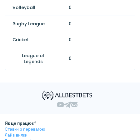
Volleyball
0
Rugby League
0
Cricket
0
League of
0
Legends
Як це працює?
Ставки з перевагою
Лайв вилки