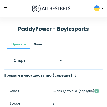
PaddyPower - Boylesports
Прематч
Лайв
Спорт
Час
Прематч вилок доступно (середнє): 3
Спорт
Спорт
Вилок доступно (середнє)
Soccer
2