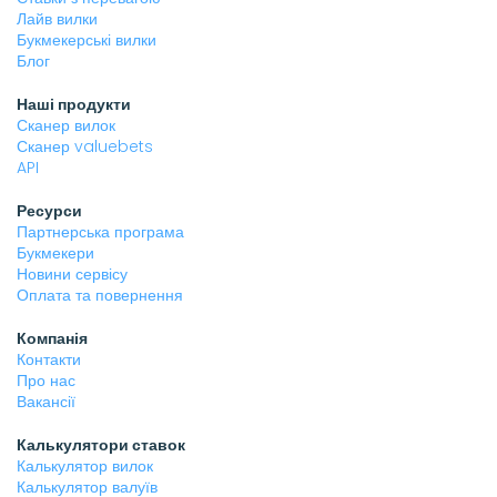
Лайв вилки
Букмекерські вилки
Блог
Наші продукти
Сканер вилок
Сканер valuebets
API
Ресурси
Партнерська програма
Букмекери
Новини сервісу
Оплата та повернення
Компанія
Контакти
Про нас
Вакансії
Калькулятори ставок
Калькулятор вилок
Калькулятор валуїв