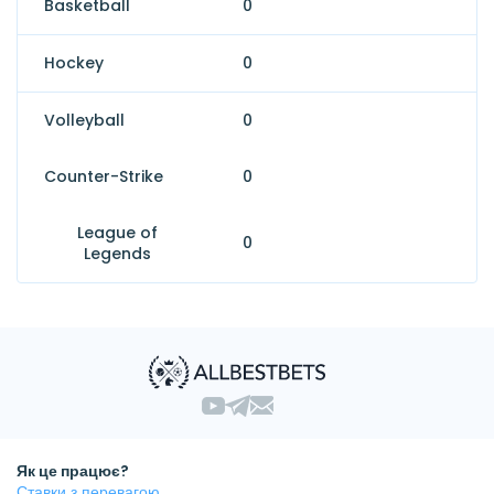
Basketball
0
Hockey
0
Volleyball
0
Counter-Strike
0
League of
0
Legends
Як це працює?
Ставки з перевагою