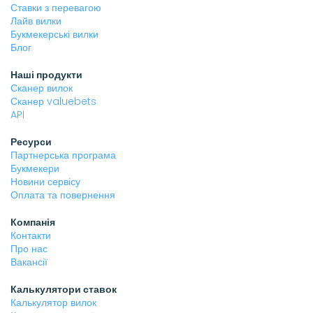
Ставки з перевагою
Лайв вилки
Букмекерські вилки
Блог
Наші продукти
Сканер вилок
Сканер valuebets
API
Ресурси
Партнерська програма
Букмекери
Новини сервісу
Оплата та повернення
Компанія
Контакти
Про нас
Вакансії
Калькулятори ставок
Калькулятор вилок