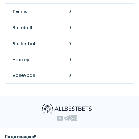
Tennis
0
Baseball
0
Basketball
0
Hockey
0
Volleyball
0
Як це працює?