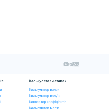
ія
Калькулятори ставок
ти
Калькулятор вилок
с
Калькулятор валуїв
ї
Конвертер коефіцієнтів
Калькулятор маржі