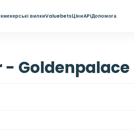
кмекерські вилки
Valuebets
Ціни
API
Допомога
 - Goldenpalace