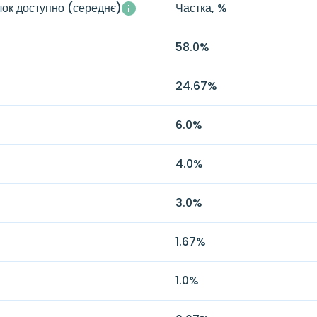
ок доступно (середнє)
Частка, %
58.0
%
24.67
%
6.0
%
4.0
%
3.0
%
1.67
%
1.0
%