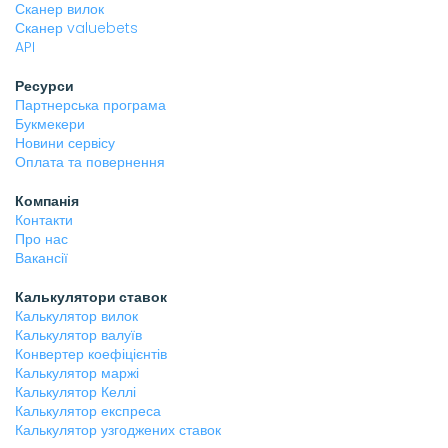
Сканер вилок
Сканер valuebets
API
Ресурси
Партнерська програма
Букмекери
Новини сервісу
Оплата та повернення
Компанія
Контакти
Про нас
Вакансії
Калькулятори ставок
Калькулятор вилок
Калькулятор валуїв
Конвертер коефіцієнтів
Калькулятор маржі
Калькулятор Келлі
Калькулятор експреса
Калькулятор узгоджених ставок