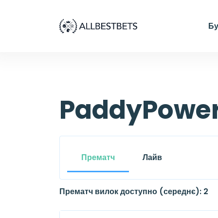
Бу
PaddyPower
Прематч
Лайв
Прематч вилок доступно (середнє): 2