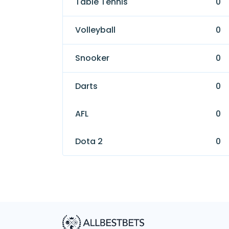
Table Tennis
0
Volleyball
0
Snooker
0
Darts
0
AFL
0
Dota 2
0