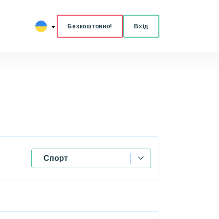
Безкоштовно!
Вхід
Спорт
Час
Спорт