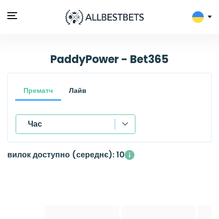
PaddyPower - Bet365
Прематч
Лайв
Час
Час
вилок доступно (середнє): 10
Спорт