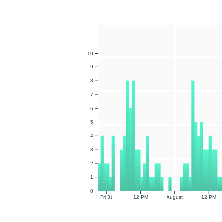
10
9
8
7
6
5
4
3
2
1
0
Fri 31
12 PM
August
12 PM