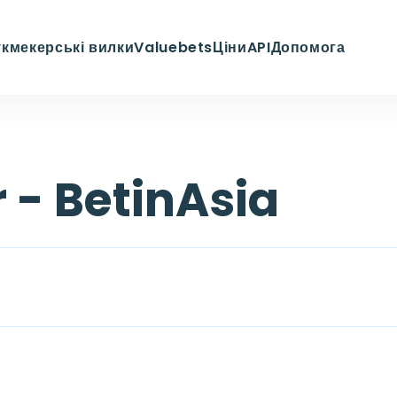
кмекерські вилки
Valuebets
Ціни
API
Допомога
- BetinAsia