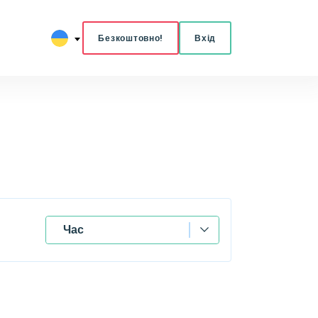
Безкоштовно!
Вхід
Час
Час
Спорт