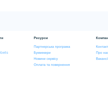
ти
Ресурси
Компан
Партнерська програма
Контак
ebets
Букмекери
Про на
Новини сервісу
Вакансі
Оплата та повернення
Політика приватності
Угода користувача
Privacy Settings