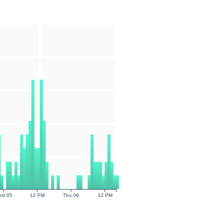
ed 05
12 PM
Thu 06
12 PM