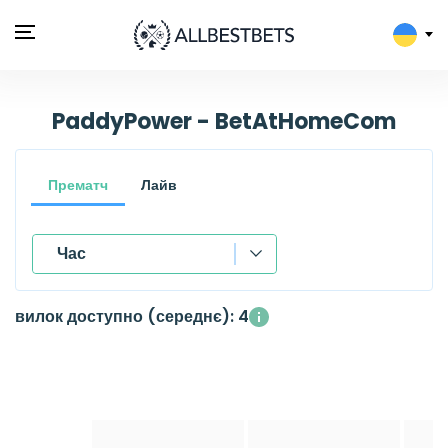
PaddyPower - BetAtHomeCom
Прематч
Лайв
Час
Час
вилок доступно (середнє): 4
Спорт