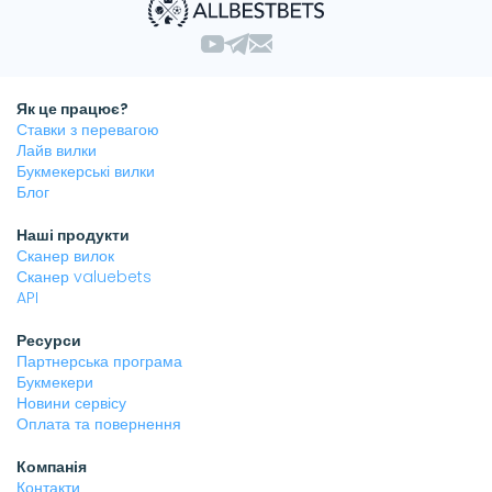
Як це працює?
Ставки з перевагою
Лайв вилки
Букмекерські вилки
Блог
Наші продукти
Сканер вилок
Сканер valuebets
API
Ресурси
Партнерська програма
Букмекери
Новини сервісу
Оплата та повернення
Компанія
Контакти