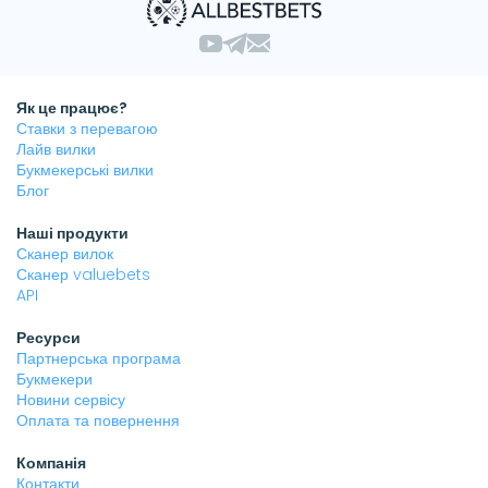
Як це працює?
Ставки з перевагою
Лайв вилки
Букмекерські вилки
Блог
Наші продукти
Сканер вилок
Сканер valuebets
API
Ресурси
Партнерська програма
Букмекери
Новини сервісу
Оплата та повернення
Компанія
Контакти