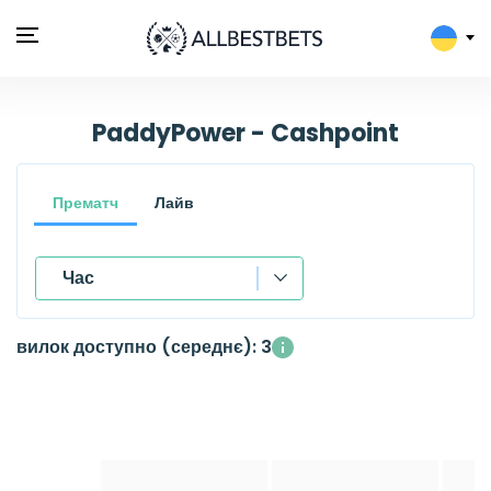
PaddyPower - Cashpoint
Прематч
Лайв
Час
Час
вилок доступно (середнє): 3
Спорт