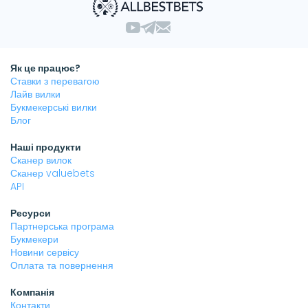
Як це працює?
Ставки з перевагою
Лайв вилки
Букмекерські вилки
Блог
Наші продукти
Сканер вилок
Сканер valuebets
API
Ресурси
Партнерська програма
Букмекери
Новини сервісу
Оплата та повернення
Компанія
Контакти