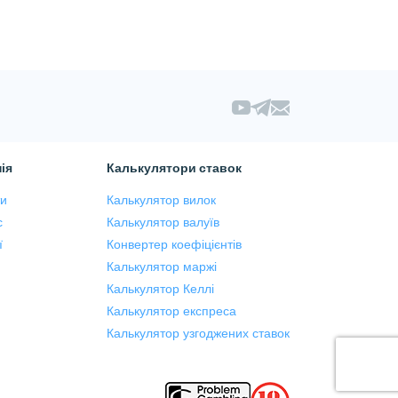
ія
Калькулятори ставок
ти
Калькулятор вилок
с
Калькулятор валуїв
ї
Конвертер коефіцієнтів
Калькулятор маржі
Калькулятор Келлі
Калькулятор експреса
Калькулятор узгоджених ставок