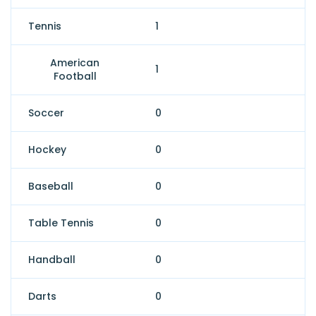
Tennis
1
American
1
Football
Soccer
0
Hockey
0
Baseball
0
Table Tennis
0
Handball
0
Darts
0