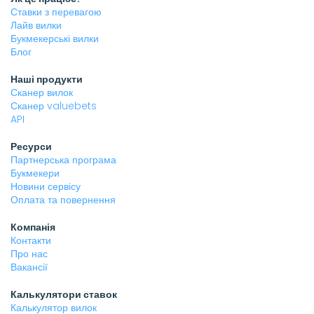
Ставки з перевагою
Лайв вилки
Букмекерські вилки
Блог
Наші продукти
Сканер вилок
Сканер valuebets
API
Ресурси
Партнерська програма
Букмекери
Новини сервісу
Оплата та повернення
Компанія
Контакти
Про нас
Вакансії
Калькулятори ставок
Калькулятор вилок