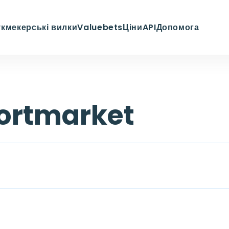
кмекерські вилки
Valuebets
Ціни
API
Допомога
portmarket