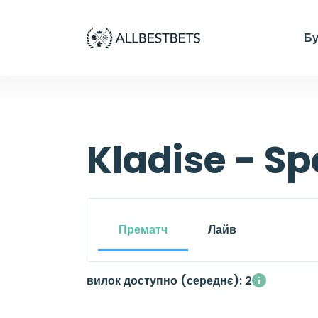
Бу
Kladise - S
Прематч
Лайв
вилок доступно (середнє): 2