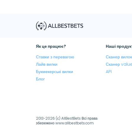
Як це працює?
Наші продук
Ставки з перевагою
Сканер вилок
Лайв вилки
Сканер valu
Букмекерські вилки
API
Блог
2013-2026 (с) AllBestBets Всі права
збережено
www.allbestbets.com
створено і управляється Aspira Limited