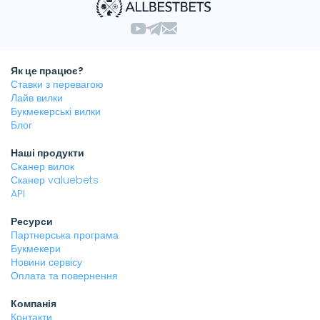
Як це працює?
Ставки з перевагою
Лайв вилки
Букмекерські вилки
Блог
Наші продукти
Сканер вилок
Сканер valuebets
API
Ресурси
Партнерська програма
Букмекери
Новини сервісу
Оплата та повернення
Компанія
Контакти