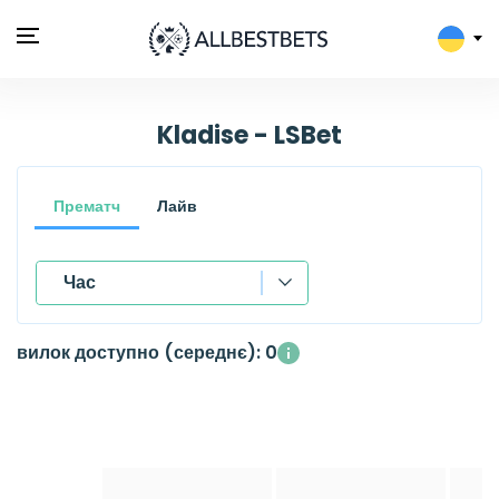
Kladise - LSBet
Прематч
Лайв
Час
Час
вилок доступно (середнє): 0
Спорт