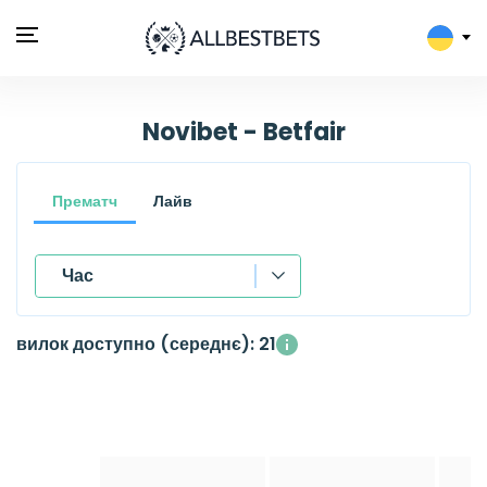
Novibet - Betfair
Прематч
Лайв
Час
Час
вилок доступно (середнє): 21
Спорт