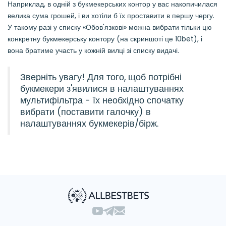
Наприклад, в одній з букмекерських контор у вас накопичилася
велика сума грошей, і ви хотіли б їх проставити в першу чергу.
У такому разі у списку «Обов'язкові» можна вибрати тільки цю
конкретну букмекерську контору (на скриншоті це 10bet), і
вона братиме участь у кожній вилці зі списку видачі.
Зверніть увагу! Для того, щоб потрібні
букмекери з'явилися в налаштуваннях
мультифільтра - їх необхідно спочатку
вибрати (поставити галочку) в
налаштуваннях букмекерів/бірж.