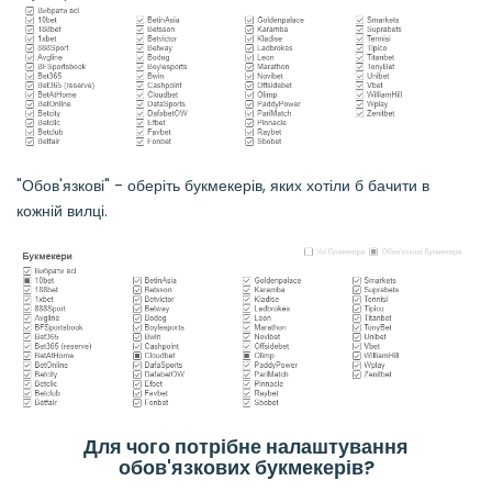
"Обов'язкові" - оберіть букмекерів, яких хотіли б бачити в
кожній вилці.
Для чого потрібне налаштування
обов'язкових букмекерів?