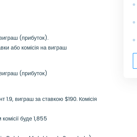
 виграш (прибуток).
авки або комісія на виграш
 виграш (прибуток)
т 1.9, виграш за ставкою $190. Комісія
комісії буде 1,855