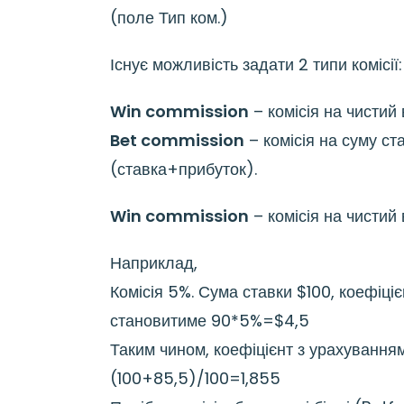
(поле Тип ком.)
Існує можливість задати 2 типи комісії:
Win commission
– комісія на чистий
Bet commission
– комісія на суму ст
(ставка+прибуток).
Win commission
– комісія на чистий
Наприклад,
Комісія 5%. Сума ставки $100, коефіцієн
становитиме 90*5%=$4,5
Таким чином, коефіцієнт з урахуванням 
(100+85,5)/100=1,855