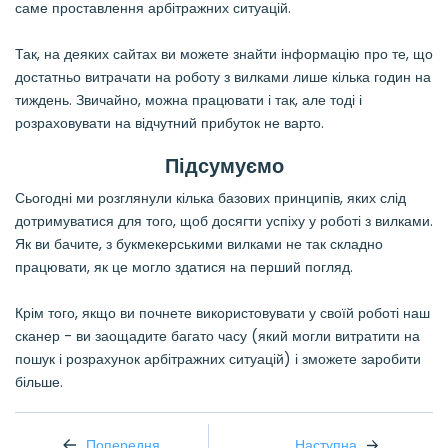
саме проставлення арбітражних ситуацій.
Так, на деяких сайтах ви можете знайти інформацію про те, що
достатньо витрачати на роботу з вилками лише кілька годин на
тиждень. Звичайно, можна працювати і так, але тоді і
розраховувати на відчутний прибуток не варто.
Підсумуємо
Сьогодні ми розглянули кілька базових принципів, яких слід
дотримуватися для того, щоб досягти успіху у роботі з вилками.
Як ви бачите, з букмекерськими вилками не так складно
працювати, як це могло здатися на перший погляд.
Крім того, якщо ви почнете використовувати у своїй роботі наш
сканер - ви заощадите багато часу (який могли витратити на
пошук і розрахунок арбітражних ситуацій) і зможете заробити
більше.
Попередня
Наступна