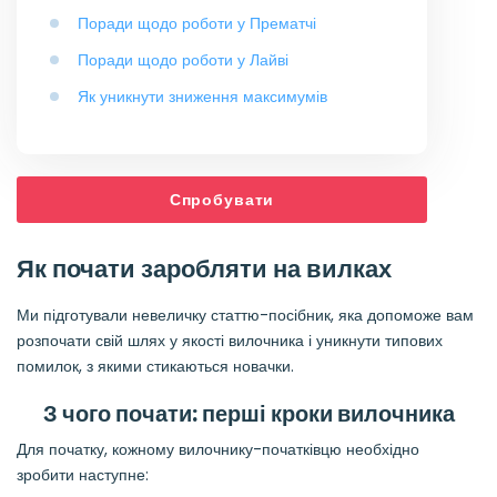
Поради щодо роботи у Прематчі
Поради щодо роботи у Лайві
Як уникнути зниження максимумів
Спробувати
Як почати заробляти на вилках
Ми підготували невеличку статтю-посібник, яка допоможе вам
розпочати свій шлях у якості вилочника і уникнути типових
помилок, з якими стикаються новачки.
З чого почати: перші кроки вилочника
Для початку, кожному вилочнику-початківцю необхідно
зробити наступне: