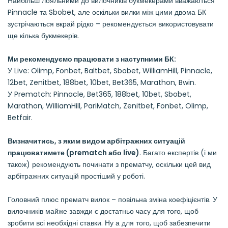
Найбільш лояльними до вилочників букмекерами вважаються
Pinnacle та Sbobet, але оскільки вилки між цими двома БК
зустрічаються вкрай рідко – рекомендується використовувати
ще кілька букмекерів.
Ми рекомендуємо працювати з наступними БК:
У Live: Olimp, Fonbet, Baltbet, Sbobet, WilliamHill, Pinnacle,
12bet, Zenitbet, 188bet, 10bet, Bet365, Marathon, Bwin.
У Prematch: Pinnacle, Bet365, 188bet, 10bet, Sbobet,
Marathon, WilliamHill, PariMatch, Zenitbet, Fonbet, Olimp,
Betfair.
Визначитись, з яким видом арбітражних ситуацій
працюватимете (prematch або live)
. Багато експертів (і ми
також) рекомендують починати з прематчу, оскільки цей вид
арбітражних ситуацій простіший у роботі.
Головний плюс прематч вилок – повільна зміна коефіцієнтів. У
вилочників майже завжди є достатньо часу для того, щоб
зробити всі необхідні ставки. Ну а для того, щоб забезпечити