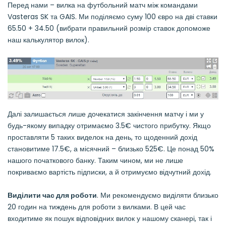
Перед нами – вилка на футбольний матч між командами
Vasteras SK та GAIS. Ми поділяємо суму 100 євро на дві ставки
65.50 + 34.50 (вибрати правильний розмір ставок допоможе
наш калькулятор вилок).
Далі залишається лише дочекатися закінчення матчу і ми у
будь-якому випадку отримаємо 3.5€ чистого прибутку. Якщо
проставляти 5 таких виделок на день, то щоденний дохід
становитиме 17.5€, а місячний – близько 525€. Це понад 50%
нашого початкового банку. Таким чином, ми не лише
покриваємо вартість підписки, а й отримуємо відчутний дохід.
Виділити час для роботи
. Ми рекомендуємо виділяти близько
20 годин на тиждень для роботи з вилками. В цей час
входитиме як пошук відповідних вилок у нашому сканері, так і