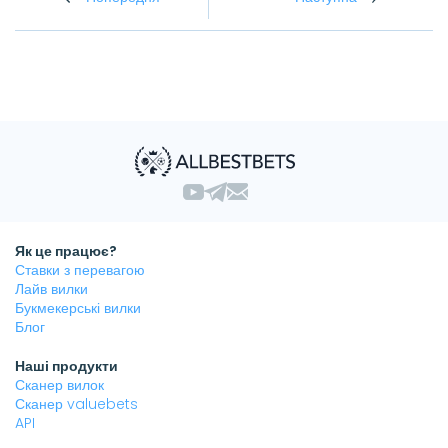
Як це працює?
Ставки з перевагою
Лайв вилки
Букмекерські вилки
Блог
Наші продукти
Сканер вилок
Сканер valuebets
API