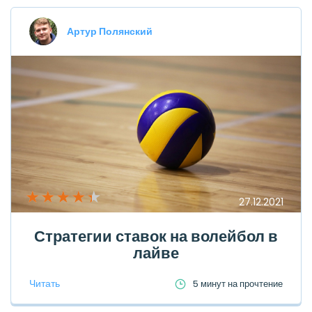
Артур Полянский
★
★
★
★
★
★
★
★
★
★
27.12.2021
Стратегии ставок на волейбол в
лайве
Читать
5 минут на прочтение