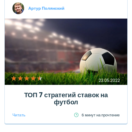
Артур Полянский
★
★
★
★
★
★
★
★
★
★
23.05.2022
ТОП 7 стратегий ставок на
футбол
Читать
6 минут на прочтение