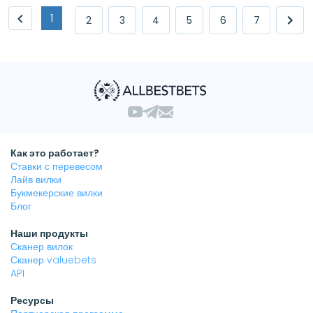
1
2
3
4
5
6
7
Как это работает?
Ставки с перевесом
Лайв вилки
Букмекерские вилки
Блог
Наши продукты
Сканер вилок
Сканер valuebets
API
Ресурсы