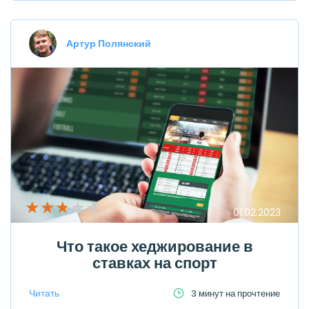
Артур Полянский
★
★
★
★
★
★
★
★
★
★
01.02.2023
Что такое хеджирование в
ставках на спорт
Читать
3 минут на прочтение