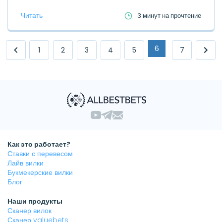
Читать
3 минут на прочтение
6
1
2
3
4
5
7
Как это работает?
Ставки с перевесом
Лайв вилки
Букмекерские вилки
Блог
Наши продукты
Сканер вилок
Сканер valuebets