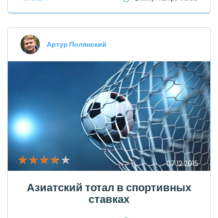
Артур Полянский
★
★
★
★
★
★
★
★
★
★
07.12.2015
Азиатский тотал в спортивных
ставках