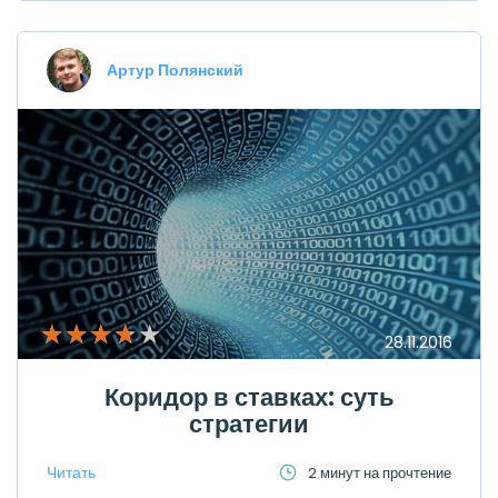
Артур Полянский
★
★
★
★
★
★
★
★
★
★
28.11.2016
Коридор в ставках: суть
стратегии
Читать
2 минут на прочтение