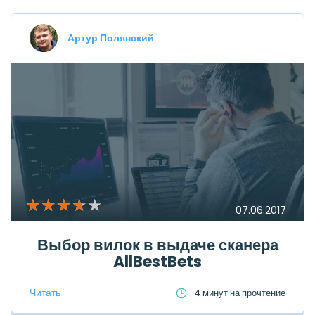
Артур Полянский
★
★
★
★
★
★
★
★
★
★
07.06.2017
Выбор вилок в выдаче сканера
AllBestBets
Читать
4 минут на прочтение