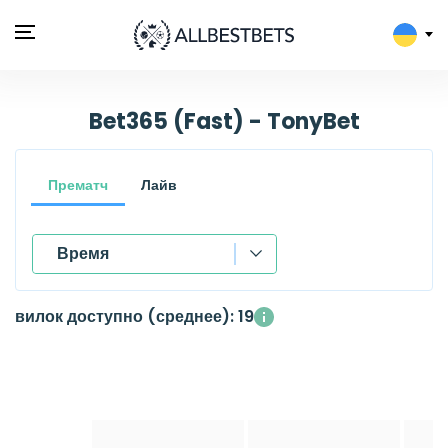
Bet365 (Fast) - TonyBet
Прематч
Лайв
Время
Время
вилок доступно (среднее): 19
Спорт