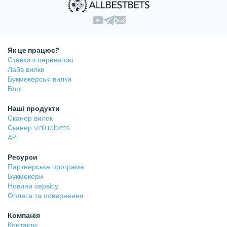
Як це працює?
Ставки з перевагою
Лайв вилки
Букмекерські вилки
Блог
Наші продукти
Сканер вилок
Сканер valuebets
API
Ресурси
Партнерська програма
Букмекери
Новини сервісу
Оплата та повернення
Компанія
Контакти