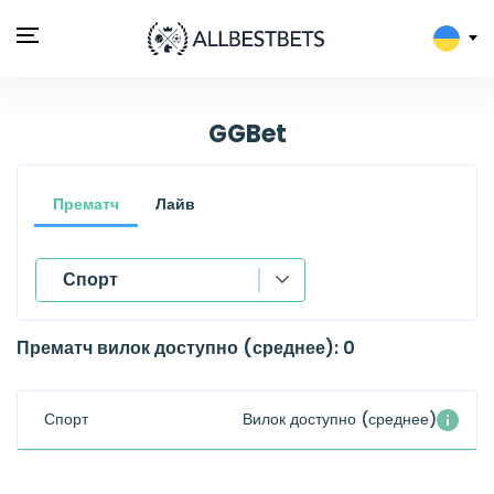
GGBet
Прематч
Лайв
Спорт
Букмекеры
Прематч вилок доступно (среднее): 0
Время
Спорт
Вилок доступно (среднее)
Спорт