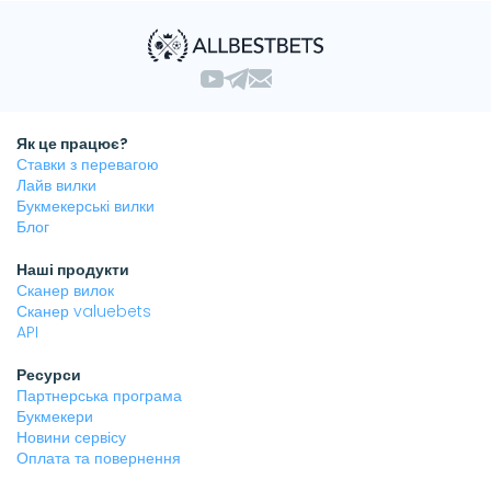
Як це працює?
Ставки з перевагою
Лайв вилки
Букмекерські вилки
Блог
Наші продукти
Сканер вилок
Сканер valuebets
API
Ресурси
Партнерська програма
Букмекери
Новини сервісу
Оплата та повернення