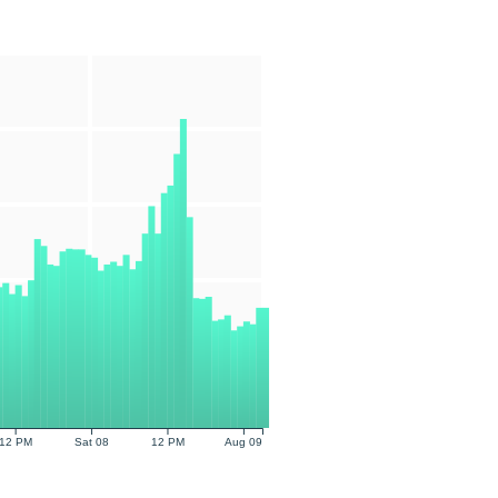
Спорт
12 PM
Sat 08
12 PM
Aug 09