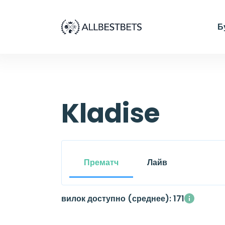
Б
Kladise
Прематч
Лайв
вилок доступно (среднее): 171