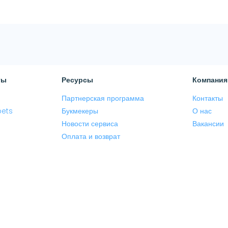
ты
Ресурсы
Компания
Партнерская программа
Контакты
bets
Букмекеры
О нас
Новости сервиса
Вакансии
Оплата и возврат
Политика приватности
Пользовательское соглашение
Privacy Se