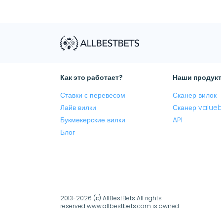
Как это работает?
Наши продук
Ставки с перевесом
Сканер вилок
Лайв вилки
Сканер value
Букмекерские вилки
API
Блог
2013-2026 (с) AllBestBets All rights
reserved
www.allbestbets.com is owned
and operated by Aspira Limited