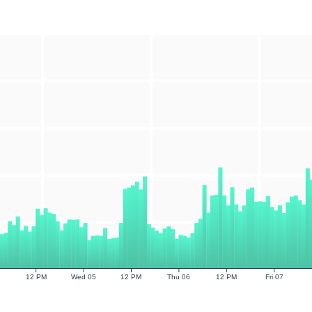
12 PM
Wed 05
12 PM
Thu 06
12 PM
Fri 07