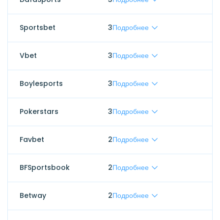
Sportsbet
3
Подробнее
Vbet
3
Подробнее
Boylesports
3
Подробнее
Pokerstars
3
Подробнее
Favbet
2
Подробнее
BFSportsbook
2
Подробнее
Betway
2
Подробнее