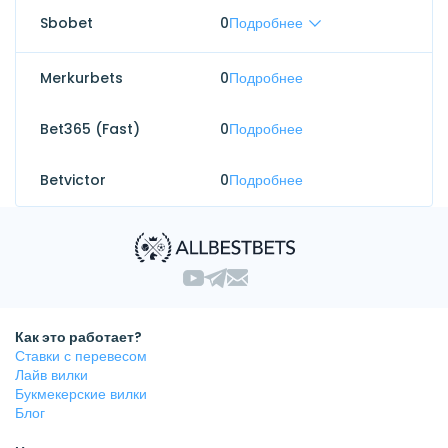
Sbobet
0
Подробнее
Merkurbets
0
Подробнее
Bet365 (Fast)
0
Подробнее
Betvictor
0
Подробнее
Как это работает?
Ставки с перевесом
Лайв вилки
Букмекерские вилки
Блог