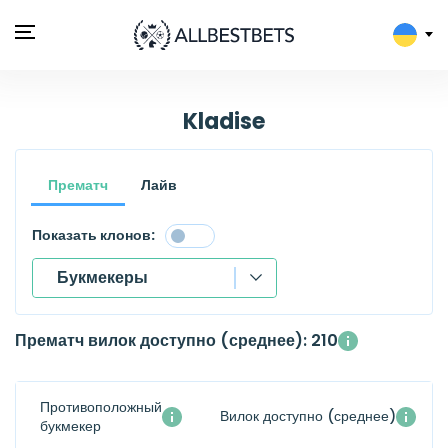
Kladise
Прематч
Лайв
Показать клонов:
Букмекеры
Букмекеры
Прематч вилок доступно (среднее): 210
Время
Противоположный
Вилок доступно (среднее)
букмекер
Спорт