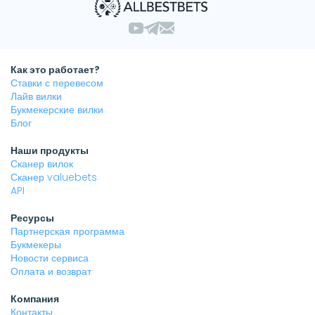
Как это работает?
Ставки с перевесом
Лайв вилки
Букмекерские вилки
Блог
Наши продукты
Сканер вилок
Сканер valuebets
API
Ресурсы
Партнерская программа
Букмекеры
Новости сервиса
Оплата и возврат
Компания
Контакты