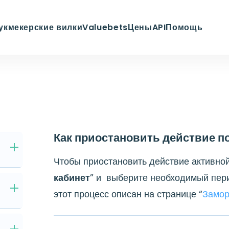
укмекерские вилки
Valuebets
Цены
API
Помощь
Как приостановить действие п
Чтобы приостановить действие активной 
кабинет
” и выберите необходимый пери
этот процесс описан на странице “
Замор