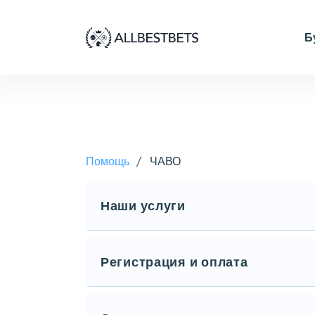
Б
Помощь
ЧАВО
Наши услуги
Регистрация и оплата