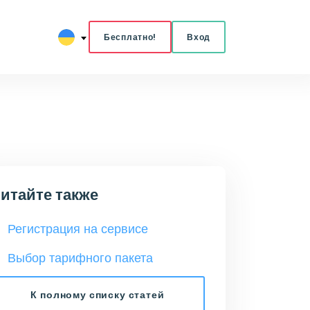
Бесплатно!
Вход
итайте также
Регистрация на сервисе
Выбор тарифного пакета
К полному списку статей