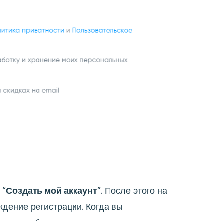
 “
Создать мой аккаунт
”. После этого на
ждение регистрации. Когда вы