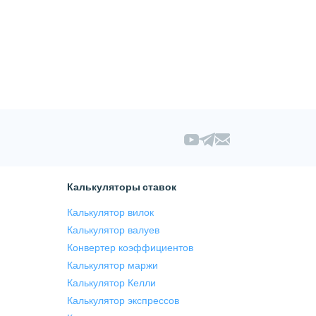
Калькуляторы ставок
Калькулятор вилок
Калькулятор валуев
Конвертер коэффициентов
Калькулятор маржи
Калькулятор Келли
Калькулятор экспрессов